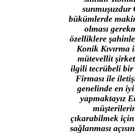
sunmuşuzdur Öz
bükümlerde makine
olması gerekm
özelliklere şahin
Konik Kıvırma i
mütevellit şirk
ilgili tecrübeli
Firması ile ilet
genelinde en iyi
yapmaktayız En 
müşterileri
çıkarabilmek için
sağlanması açısın