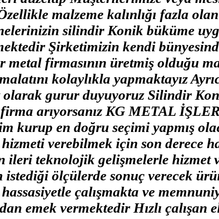
ellikle malzeme kalınlığı fazla olan 
lerinizin silindir Konik büküme uyg
ektedir Şirketimizin kendi bünyesin
ler metal firmasının üretmiş olduğu m
malatını kolaylıkla yapmaktayız Ayr
et olarak gurur duyuyoruz Silindir Kon
 bir firma arıyorsanız KG METAL İŞL
işim kurup en doğru seçimi yapmış ola
 hizmeti verebilmek için son derece h
ileri teknolojik gelişmelerle hizmet 
n istediği ölçülerde sonuç verecek ürü
 hassasiyetle çalışmakta ve memnuniye
dan emek vermektedir Hızlı çalışan e