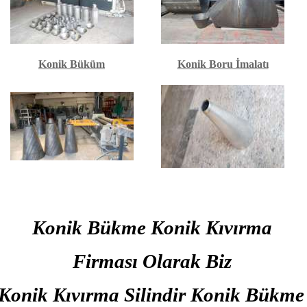
Konik Büküm
Konik Boru İmalatı
Konik Bükme Konik Kıvırma
Firması Olarak Biz
onik Kıvırma Silindir Konik Bükme 