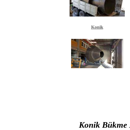
Konik
Konik Bükme K