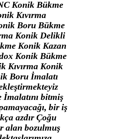
CNC Konik Bükme
nik Kıvırma
onik Boru Bükme
ma Konik Delikli
ükme Konik Kazan
rdox Konik Bükme
ik Kıvırma Konik
k Boru İmalatı
ekleştirmekteyiz
e İmalatını bitmiş
pamayacağı, bir iş
ukça azdır Çoğu
er alan bozulmuş
lektaşlarımıza