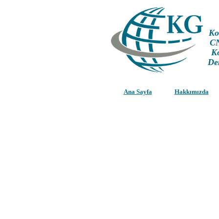
Ko
CN
K
De
Ana Sayfa
Hakkımızda