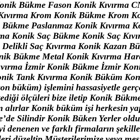
Konik Bükme Fason Konik Kıvırma 
Kıvırma Krom Konik Bükme Krom Ko
 Bükme Paslanmaz Konik Kıvırma K
ma Konik Saç Bükme Konik Saç Kıvır
Delikli Saç Kıvırma Konik Kazan B
onik Bükme Metal Konik Kıvırma Ha
vırma İzmir Konik Bükme İzmir Kon
nik Tank Kıvırma Konik Büküm Koni
on büküm) işlemini hassasiyetle gerç
tediği ölçüleri bize iletip Konik Bükm
m alırlar Konik büküm işi herkesin ya
e’de Silindir Konik Büken Yerler old
 denenen ve farklı firmaların şekill
leri düzeltip Müşterilerimize veya mes