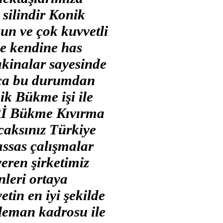
silindir Konik
un ve çok kuvvetli
de kendine has
akinalar sayesinde
ıca bu durumdan
ik Bükme işi ile
ERİ Bükme Kıvırma
caksınız Türkiye
assas çalışmalar
veren şirketimiz
nleri ortaya
tin en iyi şekilde
leman kadrosu ile