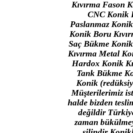
Kıvırma Fason 
CNC Konik 
Paslanmaz Konik
Konik Boru Kıvır
Saç Bükme Konik 
Kıvırma Metal K
Hardox Konik Kı
Tank Bükme Ko
Konik (redüksiy
Müşterilerimiz is
halde bizden tesli
değildir Türkiy
zaman bükülmeyi
silindir Konik