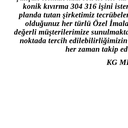
konik kıvırma 304 316 işini ist
planda tutan şirketimiz tecrübele
olduğunuz her türlü Özel İmalat
değerli müşterilerimize sunulmaktad
noktada tercih edilebilirliğimizi
her zaman takip ede
KG M