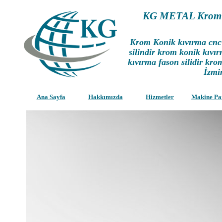
KG METAL Krom k
Krom Konik kıvırma cnc
silindir krom konik kıvı
kıvırma fason silidir kro
İzmi
Ana Sayfa
Hakkımızda
Hizmetler
Makine Pa