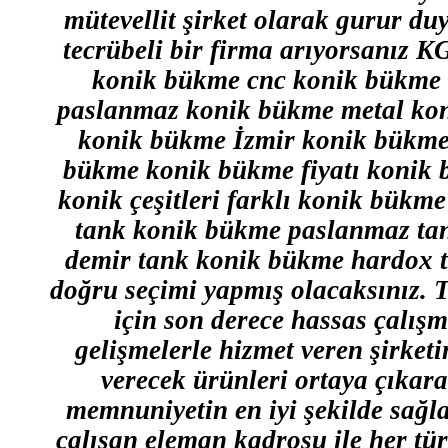
mütevellit şirket olarak gurur duy
tecrübeli bir firma arıyorsanız
konik bükme cnc konik bükme
paslanmaz konik bükme metal ko
konik bükme İzmir konik bükme 
bükme konik bükme fiyatı konik b
konik çeşitleri farklı konik bük
tank konik bükme paslanmaz ta
demir tank konik bükme hardox t
doğru seçimi yapmış olacaksınız. T
için son derece hassas çalışm
gelişmelerle hizmet veren şirketi
verecek ürünleri ortaya çıkara
memnuniyetin en iyi şekilde sağl
çalışan eleman kadrosu ile her tü