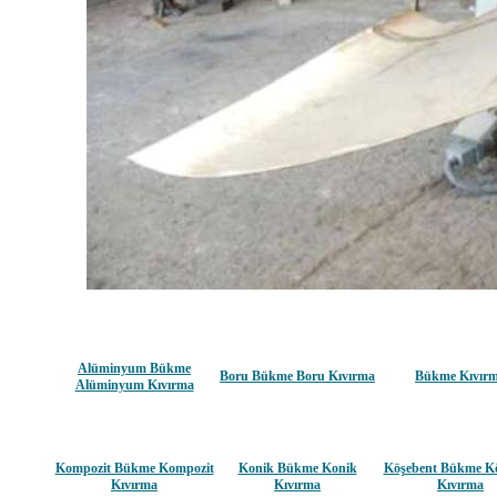
Alüminyum Bükme
Boru Bükme Boru Kıvırma
Bükme Kıvır
Alüminyum Kıvırma
Kompozit Bükme Kompozit
Konik Bükme Konik
Köşebent Bükme K
Kıvırma
Kıvırma
Kıvırma