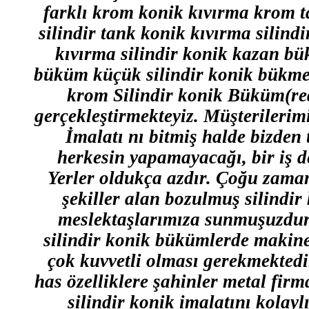
farklı krom konik kıvırma krom 
silindir tank konik kıvırma silind
kıvırma silindir konik kazan bü
büküm küçük silindir konik bükme 
krom Silindir konik Büküm(red
gerçekleştirmekteyiz. Müşterilerimiz
İmalatı nı bitmiş halde bizden 
herkesin yapamayacağı, bir iş d
Yerler oldukça azdır. Çoğu zama
şekiller alan bozulmuş silindir
meslektaşlarımıza sunmuşuzdur.
silindir konik bükümlerde makine
çok kuvvetli olması gerekmektedi
has özelliklere şahinler metal fir
silindir konik imalatını kola