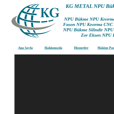
KG METAL NPU Bük
NPU Bükme NPU Kıvırm
Fason NPU Kıvırma CNC 
NPU Bükme Silindir NPU 
Zor Eksen NPU 
Ana Sayfa
Hakkımızda
Hizmetler
Makine Pa