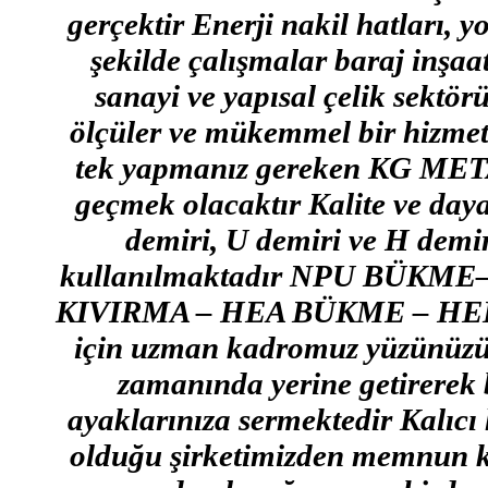
gerçektir Enerji nakil hatları, 
şekilde çalışmalar baraj inşaat
sanayi ve yapısal çelik sektör
ölçüler ve mükemmel bir hizmet
tek yapmanız gereken KG META
geçmek olacaktır Kalite ve dayan
demiri, U demiri ve H demirl
kullanılmaktadır NPU BÜKM
KIVIRMA – HEA BÜKME – HEB B
için uzman kadromuz yüzünüzü g
zamanında yerine getirerek b
ayaklarınıza sermektedir Kalıcı 
olduğu şirketimizden memnun k