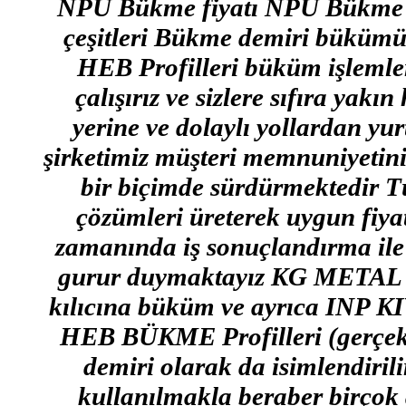
NPU Bükme fiyatı NPU Bükme 
çeşitleri Bükme demiri bü
HEB Profilleri büküm işlemle
çalışırız ve sizlere sıfıra yakı
yerine ve dolaylı yollardan yu
şirketimiz müşteri memnuniyetini 
bir biçimde sürdürmektedir T
çözümleri üreterek uygun fiyat
zamanında iş sonuçlandırma ile
gurur duymaktayız KG META
kılıcına büküm ve ayrıca I
HEB BÜKME Profilleri (gerçekle
demiri olarak da isimlendiril
kullanılmakla beraber birçok 