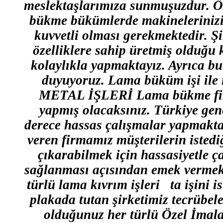
meslektaşlarımıza sunmuşuzdur. Öz
bükme bükümlerde makineleriniz
kuvvetli olması gerekmektedir. Ş
özelliklere sahip üretmiş olduğu
kolaylıkla yapmaktayız. Ayrıca b
duyuyoruz. Lama büküm işi ile i
METAL İŞLERİ Lama bükme firma
yapmış olacaksınız. Türkiye gene
derece hassas çalışmalar yapmaktay
veren firmamız müşterilerin istedi
çıkarabilmek için hassasiyetle ç
sağlanması açısından emek vermekt
türlü lama kıvrım işleri ta işini 
plakada tutan şirketimiz tecrübel
olduğunuz her türlü Özel İmalat