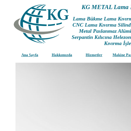
KG METAL Lama B
Lama Bükme Lama Kıvı
CNC Lama Kıvırma Silin
Metal Paslanmaz Alüm
Serpantin Kılıcına Helez
Kıvırma İşle
Ana Sayfa
Hakkımızda
Hizmetler
Makine Pa