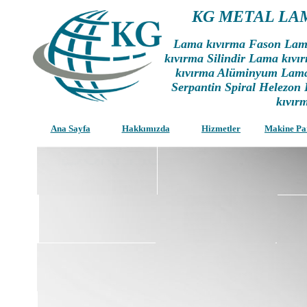
KG METAL LA
Lama kıvırma Fason La
kıvırma Silindir Lama kıv
kıvırma Alüminyum Lam
Serpantin Spiral Helezon
kıvır
Ana Sayfa
Hakkımızda
Hizmetler
Makine Pa