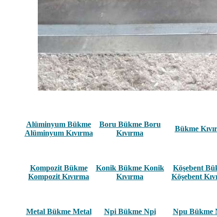
Alüminyum Bükme
Boru Bükme Boru
Bükme Kıvı
Alüminyum Kıvırma
Kıvırma
Kompozit Bükme
Konik Bükme Konik
Köşebent B
Kompozit Kıvırma
Kıvırma
Köşebent Kıv
Metal Bükme Metal
Npi Bükme Npi
Npu Bükme 