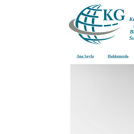
K
B
S
Ana Sayfa
Hakkımızda