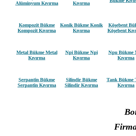
Bükme Kıvı
Alüminyum Kıvırma
Kıvırma
Kompozit Bükme
Konik Bükme Konik
Köşebent B
Kompozit Kıvırma
Kıvırma
Köşebent Kıv
Metal Bükme Metal
Npi Bükme Npi
Npu Bükme 
Kıvırma
Kıvırma
Kıvırma
Serpantin Bükme
Silindir Bükme
Tank Bükme 
Serpantin Kıvırma
Silindir Kıvırma
Kıvırma
Bo
Firma