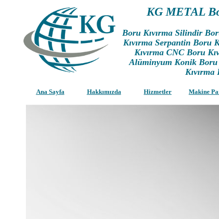
KG METAL Bo
Boru Kıvırma Silindir Bo
Kıvırma Serpantin Boru K
Kıvırma CNC Boru Kıv
Alüminyum Konik Boru 
Kıvırma İ
Ana Sayfa
Hakkımızda
Hizmetler
Makine Pa