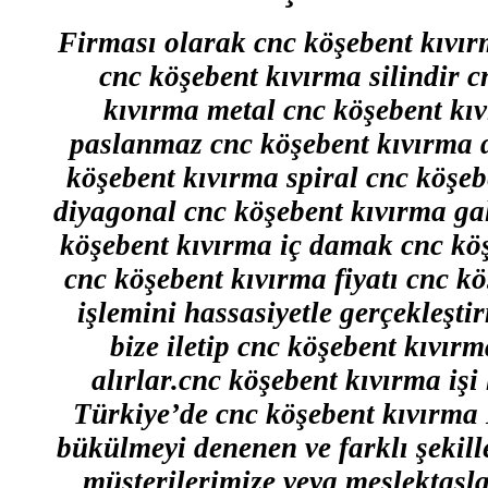
Firması olarak cnc köşebent kıvır
cnc köşebent kıvırma silindir 
kıvırma metal cnc köşebent kı
paslanmaz cnc köşebent kıvırma d
köşebent kıvırma spiral cnc köşe
diyagonal cnc köşebent kıvırma ga
köşebent kıvırma iç damak cnc kö
cnc köşebent kıvırma fiyatı cnc k
işlemini hassasiyetle gerçekleştir
bize iletip cnc köşebent kıvırm
alırlar.cnc köşebent kıvırma işi
Türkiye’de cnc köşebent kıvırma
bükülmeyi denenen ve farklı şekill
müşterilerimize veya meslektaşl