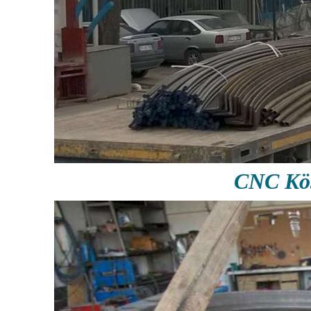
CNC Köş