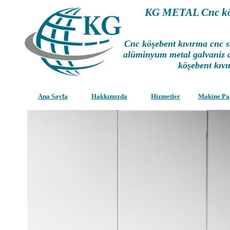
KG METAL Cnc köş
Cnc köşebent kıvırma cnc s
alüminyum metal galvaniz 
köşebent kıvı
Ana Sayfa
Hakkımızda
Hizmetler
Makine Pa