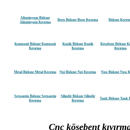
Alüminyum Bükme
Boru Bükme Boru Kıvırma
Bükme Kıvır
Alüminyum Kıvırma
Kompozit Bükme Kompozit
Konik Bükme Konik
Köşebent Bükme K
Kıvırma
Kıvırma
Kıvırma
Metal Bükme Metal Kıvırma
Npi Bükme Npi Kıvırma
Npu Bükme Npu K
Serpantin Bükme Serpantin
Silindir Bükme Silindir
Tank Bükme Tank 
Kıvırma
Kıvırma
Cnc köşebent kıvır