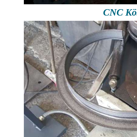
CNC Köş