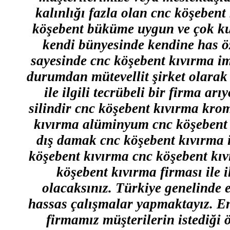
kalınlığı fazla olan cnc köşeben
köşebent büküme uygun ve çok kuv
kendi bünyesinde kendine has öz
sayesinde cnc köşebent kıvırma im
durumdan mütevellit şirket olarak
ile ilgili tecrübeli bir firma a
silindir cnc köşebent kıvırma kro
kıvırma alüminyum cnc köşebent 
dış damak cnc köşebent kıvırma 
köşebent kıvırma cnc köşebent kıvı
köşebent kıvırma firması ile 
olacaksınız. Türkiye genelinde e
hassas çalışmalar yapmaktayız. En 
firmamız müşterilerin istediği 