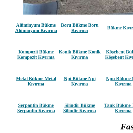
Alüminyum Bükme
Boru Bükme Boru
Bükme Kıvı
Alüminyum Kıvırma
Kıvırma
Kompozit Bükme
Konik Bükme Konik
Köşebent B
Kompozit Kıvırma
Kıvırma
Köşebent Kıv
Metal Bükme Metal
Npi Bükme Npi
Npu Bükme 
Kıvırma
Kıvırma
Kıvırma
Serpantin Bükme
Silindir Bükme
Tank Bükme 
Serpantin Kıvırma
Silindir Kıvırma
Kıvırma
Fa