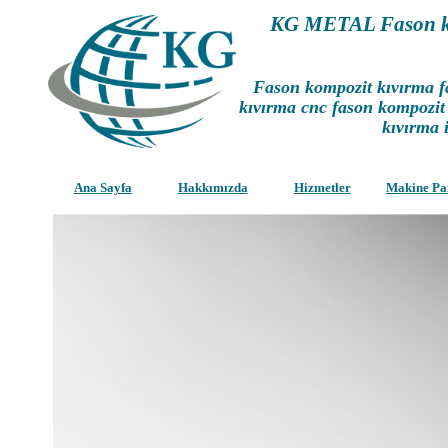
KG METAL Fason ko
Fason kompozit kıvırma fa
kıvırma cnc fason kompozit
kıvırma i
Ana Sayfa
Hakkımızda
Hizmetler
Makine Pa