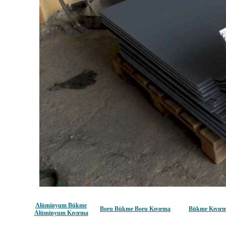
Alüminyum Bükme
Boru Bükme Boru Kıvırma
Bükme Kıvır
Alüminyum Kıvırma