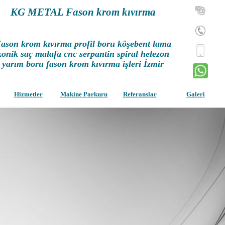
KG METAL Fason krom kıvırma
ason krom kıvırma profil boru köşebent lama
konik saç malafa cnc serpantin spiral helezon
yarım boru fason krom kıvırma işleri İzmir
Hizmetler
Makine Parkuru
Referanslar
Galeri