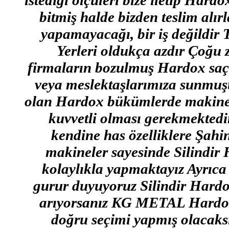
istediği ölçüleri bize iletip Har
bitmiş halde bizden teslim alı
yapamayacağı, bir iş değildir
Yerleri oldukça azdır Çoğu
firmaların bozulmuş Hardox saç 
veya meslektaşlarımıza sunmuşu
olan Hardox bükümlerde makinel
kuvvetli olması gerekmektedir
kendine has özelliklere Şahi
makineler sayesinde Silindi
kolaylıkla yapmaktayız Ayrıca
gurur duyuyoruz Silindir Hardox 
arıyorsanız KG METAL Hardox 
doğru seçimi yapmış olacaksı