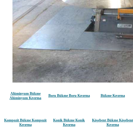
Alüminyum Bükme
Boru Bükme Boru Kıvırma
Bükme Kıvırma
Alüminyum Kıvırma
Kompozit Bükme Kompozit
Konik Bükme Konik
Köşebent Bükme Köşeben
Kıvırma
Kıvırma
Kıvırma