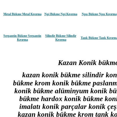
Metal Bükme Metal Kıvırma
Npi Bükme Npi Kıvırma
Npu Bükme Npu Kıvırma
Serpantin Bükme Serpantin
Silindir Bükme Silindir
Tank Bükme Tank Kıvırm
Kıvırma
Kıvırma
Kazan
Konik bükm
kazan
konik bükme
silindir ko
bükme krom konik bükme paslanm
konik bükme alüminyum konik bük
bükme hardox konik bükme konik
imalatı konik parçalar konik çeş
kazan konik bükme krom tank k