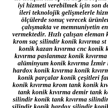
iyi hizmeti verebilmek için son 
ileri teknolojik gelişmelerle hiz
ölçülerde sonuç verecek ürünler
çalışmakta ve memnuniyetin en
vermektedir. Hızlı çalışan eleman 
krom saç silindir konik kıvırma st
konik kazan kıvırma cnc konik 
kıvırma paslanmaz konik kıvırma 
alüminyum konik kıvırma İzmir k
hardox konik kıvırma konik kıvırma
konik parçalar konik çeşitleri f
konik kıvırma krom tank konik kı
tank konik kıvırma demir tank k
silindir konik tank kıvırma silind
silindir konik hardox silindir ko