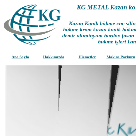
KG METAL Kazan ko
Kazan Konik bükme cnc silin
bükme krom kazan konik bükme
demir alüminyum hardox fason s
bükme işleri İz
Ana Sayfa
Hakkımızda
Hizmetler
Makine Parkuru