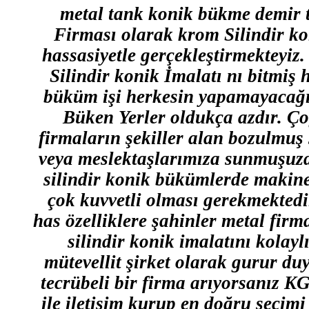
metal tank konik bükme demir
Firması olarak krom Silindir k
hassasiyetle gerçekleştirmekteyiz. 
Silindir konik İmalatı nı bitmiş h
büküm işi herkesin yapamayacağı, 
Büken Yerler oldukça azdır. Ç
firmaların şekiller alan bozulmuş 
veya meslektaşlarımıza sunmuşuzdu
silindir konik bükümlerde makine
çok kuvvetli olması gerekmektedi
has özelliklere şahinler metal fir
silindir konik imalatını kola
mütevellit şirket olarak gurur duy
tecrübeli bir firma arıyorsanız
ile iletişim kurup en doğru seçim