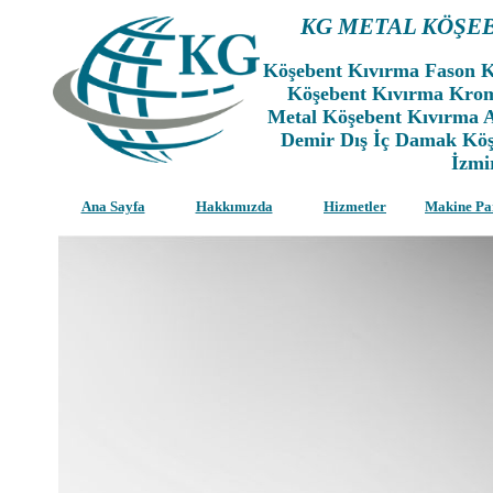
KG METAL KÖŞE
Köşebent Kıvırma Fason 
Köşebent Kıvırma Kro
Metal Köşebent Kıvırma
Demir Dış İç Damak Köşe
İzmi
Ana Sayfa
Hakkımızda
Hizmetler
Makine Pa