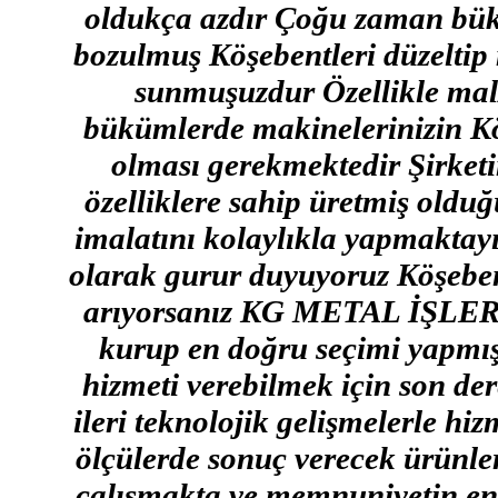
oldukça azdır Çoğu zaman bükü
bozulmuş Köşebentleri düzeltip 
sunmuşuzdur Özellikle malz
bükümlerde makinelerinizin K
olması gerekmektedir Şirket
özelliklere sahip üretmiş oldu
imalatını kolaylıkla yapmaktayı
olarak gurur duyuyoruz Köşebent 
arıyorsanız KG METAL İŞLERİ K
kurup en doğru seçimi yapmış 
hizmeti verebilmek için son de
ileri teknolojik gelişmelerle hi
ölçülerde sonuç verecek ürünler
çalışmakta ve memnuniyetin en 