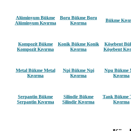
Alüminyum Bükme
Boru Bükme Boru
Bükme Kıvı
Alüminyum Kıvırma
Kıvırma
Kompozit Bükme
Konik Bükme Konik
Köşebent B
Kompozit Kıvırma
Kıvırma
Köşebent Kıv
Metal Bükme Metal
Npi Bükme Npi
Npu Bükme 
Kıvırma
Kıvırma
Kıvırma
Serpantin Bükme
Silindir Bükme
Tank Bükme 
Serpantin Kıvırma
Silindir Kıvırma
Kıvırma