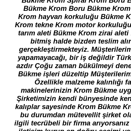
Bükme Krom Spiral Krom Boru 
Bükme Krom Boru Bükme Krom 
Krom hayvan korkuluğu Bükme K
Krom tekne Krom motor korkuluğ
tarım aleti Bükme Krom zirai ale
bitmiş halde bizden teslim al
gerçekleştirmekteyiz. Müşterilerimi
yapamayacağı, bir iş değildir Tü
azdır Çoğu zaman bükülmeyi denen
Bükme işleri düzeltip Müşteriler
Özellikle malzeme kalınlığı 
makinelerinizin Krom Bükme uygu
Şirketimizin kendi bünyesinde ken
kalıplar sayesinde Krom Bükme Kro
bu durumdan mütevellit şirket o
ilgili tecrübeli bir firma arıyors