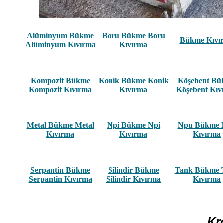
Alüminyum Bükme
Boru Bükme Boru
Bükme Kıvı
Alüminyum Kıvırma
Kıvırma
Kompozit Bükme
Konik Bükme Konik
Köşebent B
Kompozit Kıvırma
Kıvırma
Köşebent Kıv
Metal Bükme Metal
Npi Bükme Npi
Npu Bükme 
Kıvırma
Kıvırma
Kıvırma
Serpantin Bükme
Silindir Bükme
Tank Bükme 
Serpantin Kıvırma
Silindir Kıvırma
Kıvırma
Kr