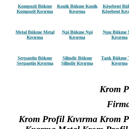
Kompozit Bükme
Konik Bükme Konik
Köşebent B
Kompozit Kıvırma
Kıvırma
Köşebent Kıv
Metal Bükme Metal
Npi Bükme Npi
Npu Bükme 
Kıvırma
Kıvırma
Kıvırma
Serpantin Bükme
Silindir Bükme
Tank Bükme 
Serpantin Kıvırma
Silindir Kıvırma
Kıvırma
Krom P
Firmas
Krom Profil Kıvırma Krom P