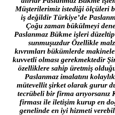
alırlar Paslanmaz Bükme işlemi
Müşterilerimiz istediği ölçüleri 
iş değildir Türkiye’de Paslan
Çoğu zaman bükülmeyi denene
Paslanmaz Bükme işleri düzeltip
sunmuşuzdur Özellikle malz
kıvrımları bükümlerde makinel
kuvvetli olması gerekmektedir Şi
özelliklere sahip üretmiş oldu
Paslanmaz imalatını kolaylı
mütevellit şirket olarak gurur 
tecrübeli bir firma arıyorsa
firması ile iletişim kurup en d
genelinde en iyi hizmeti verebi