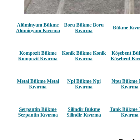
Alüminyum Bükme
Boru Bükme Boru
Bükme Kıvı
Alüminyum Kıvırma
Kıvırma
Kompozit Bükme
Konik Bükme Konik
Köşebent B
Kompozit Kıvırma
Kıvırma
Köşebent Kıv
Metal Bükme Metal
Npi Bükme Npi
Npu Bükme 
Kıvırma
Kıvırma
Kıvırma
Serpantin Bükme
Silindir Bükme
Tank Bükme 
Serpantin Kıvırma
Silindir Kıvırma
Kıvırma