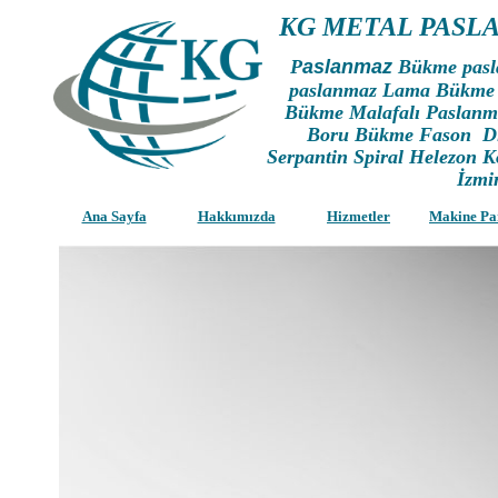
KG METAL PASL
P
aslanmaz
Bükme pasl
paslanmaz Lama Bükme 
Bükme Malafalı Paslan
Boru Bükme Fason Di
Serpantin Spiral Helezon 
İzmi
Ana Sayfa
Hakkımızda
Hizmetler
Makine Pa