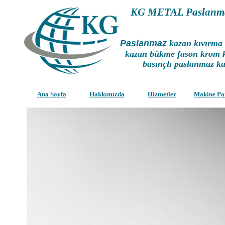
KG METAL Paslanma
Paslanmaz
kazan kıvırma 
kazan bükme fason krom 
basınçlı paslanmaz ka
Ana Sayfa
Hakkımızda
Hizmetler
Makine Pa