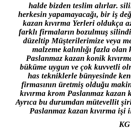
halde bizden teslim alırlar. s
herkesin yapamayacağı, bir iş de
kazan kıvırma Yerleri oldukça 
farklı firmaların bozulmuş silin
düzeltip Müşterilerimize veya m
malzeme kalınlığı fazla ola
Paslanmaz kazan konik kıvırma
büküme uygun ve çok kuvvetli ol
has tekniklerle bünyesinde ken
firmasının üretmiş olduğu makin
kıvırma krom Paslanmaz kazan kı
Ayrıca bu durumdan mütevellit şir
Paslanmaz kazan kıvırma işi ile
KG m