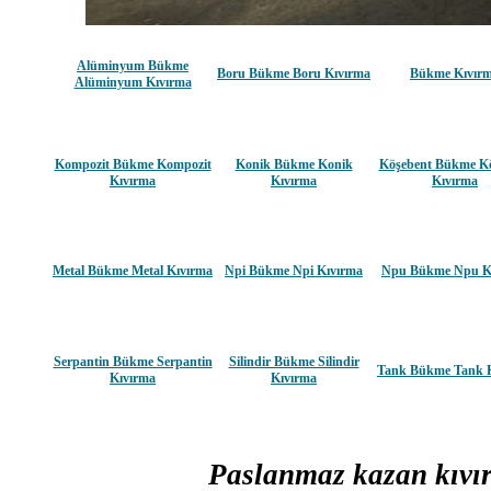
Alüminyum Bükme
Boru Bükme Boru Kıvırma
Bükme Kıvır
Alüminyum Kıvırma
Kompozit Bükme Kompozit
Konik Bükme Konik
Köşebent Bükme K
Kıvırma
Kıvırma
Kıvırma
Metal Bükme Metal Kıvırma
Npi Bükme Npi Kıvırma
Npu Bükme Npu K
Serpantin Bükme Serpantin
Silindir Bükme Silindir
Tank Bükme Tank 
Kıvırma
Kıvırma
Paslanmaz kazan kıv