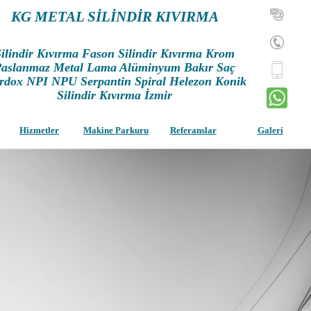
KG METAL SİLİNDİR KIVIRMA
ilindir Kıvırma Fason Silindir Kıvırma Krom
aslanmaz Metal Lama Alüminyum Bakır Saç
rdox NPI NPU Serpantin Spiral Helezon Konik
Silindir Kıvırma İzmir
Hizmetler
Makine Parkuru
Referanslar
Galeri