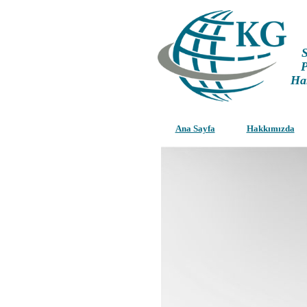
S
P
Ha
Ana Sayfa
Hakkımızda