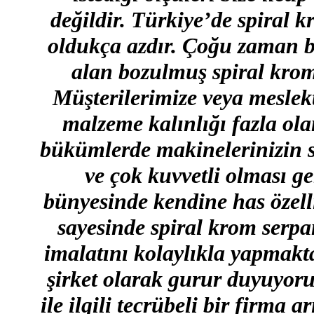
değildir. Türkiye’de spiral 
oldukça azdır. Çoğu zaman b
alan bozulmuş spiral krom 
Müşterilerimize veya meslek
malzeme kalınlığı fazla ola
bükümlerde makinelerinizin 
ve çok kuvvetli olması g
bünyesinde kendine has özell
sayesinde spiral krom serpa
imalatını kolaylıkla yapmakt
şirket olarak gurur duyuyoru
ile ilgili tecrübeli bir firm