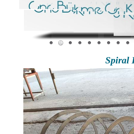
Spiral