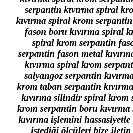
serpantin kıvırma spiral kr
kıvırma spiral krom serpantin
fason boru kıvırma spiral k
spiral krom serpantin fas
serpantin fason metal kıvırma
kıvırma spiral krom serpan
salyangoz serpantin kıvırma
krom taban serpantin kıvırma
kıvırma silindir spiral krom
krom serpantin boru kıvırma 
kıvırma işlemini hassasiyetle
istediği ölçüleri bize ileti