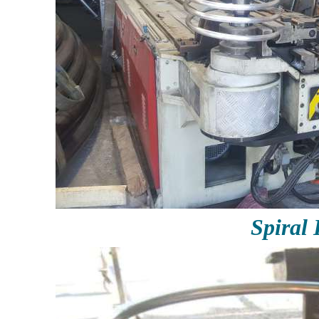
Spiral