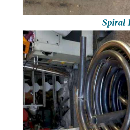
Spiral