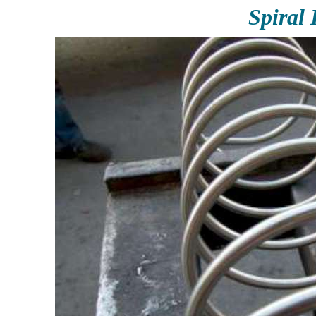
Spiral